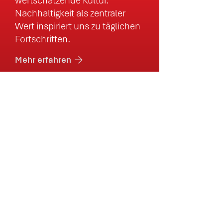
wertschätzende Kultur.
Nachhaltigkeit als zentraler
Wert inspiriert uns zu täglichen
Fortschritten.
Mehr erfahren
Frisch-Service
Wir sind stolz auf unser
Qualitätsversprechen, unsere
Kunden geniessen landesweite