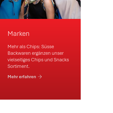
Marken
Mehr als Chips: Süsse
Backwaren ergänzen unser
vielseitiges Chips und Snacks
Sortiment.
Mehr erfahren