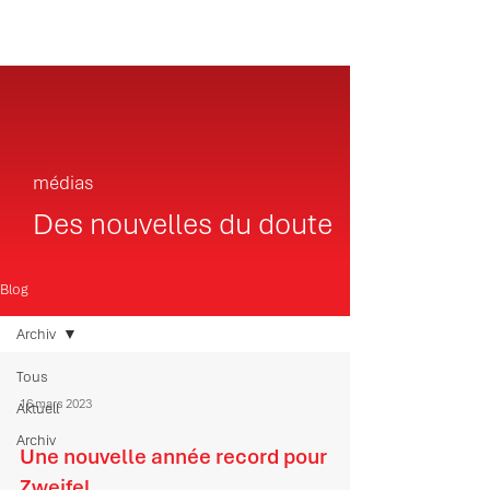
médias
Des nouvelles du doute
Blog
Archiv
Tous
16 mars 2023
Aktuell
Archiv
Une nouvelle année record pour
Zweifel