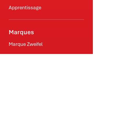
Apprentissage
Marques
Marque Zweifel
Marque Berger
Représentation
Durabilité
Nature protégée
Plaisir responsable
Esprit respecté