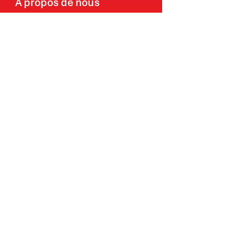
À propos de nous
Entreprise familiale
Histoire
Visite
Monde du travail
Agir avec Zweifel
Postes vacants
Apprentissage
Marques