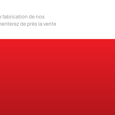
e fabrication de nos
imenterez de près la vente