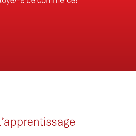
ployé/-e de commerce!
 l’apprentissage