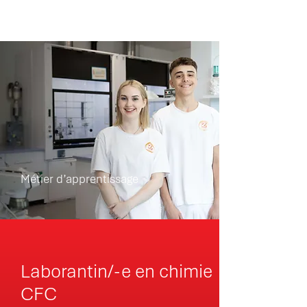
Métier d’apprentissage
Laborantin/-e en chimie
CFC