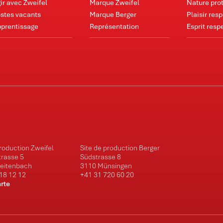
ir avec Zweifel
Marque Zweifel
Nature pro
stes vacants
Marque Berger
Plaisir res
prentissage
Représentation
Esprit resp
production Zweifel
Site de production Berger
trasse 5
Südstrasse 8
reitenbach
3110 Münsingen
18 12 12
+41 31 720 60 20
arte