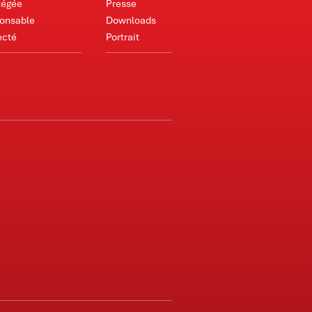
tégée
Presse
ponsable
Downloads
ecté
Portrait