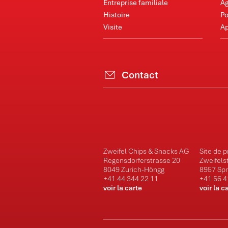
Entreprise familiale
Ag
Histoire
Po
Visite
Ap
Contact
Zweifel Chips & Snacks AG
Site de 
Regensdorferstrasse 20
Zweifels
8049 Zurich-Höngg
8957 Sp
+41 44 344 22 11
+41 56 4
voir la carte
voir la c