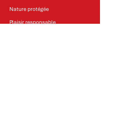
Nature protégée
Plaisir responsable
Esprit respecté
Médias
Presse
Downloads
Portrait
Zweifel Chips & Snacks AG
Regensdorferstrasse 20
8049 Zurich-Höngg
+41 44 344 22 11