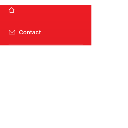
Contact
À propos de nous
Entreprise familiale
Histoire
Visite
Monde du travail
Agir avec Zweifel